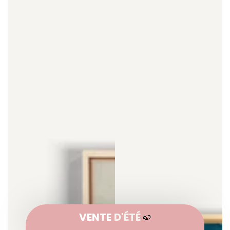
VENTE
D'ÉTÉ
🍉