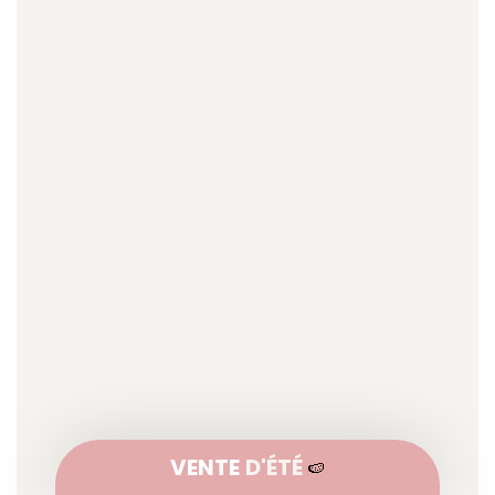
VENTE
D'ÉTÉ
🍉