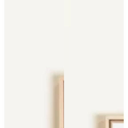
Clair
Noyer
Chêne