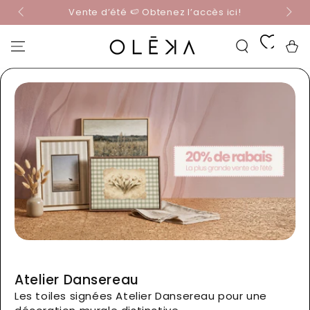
☀️ Obtenez-le maintenant, payez plus tard avec
IGNORER LE
!
Shop Pay
CONTENU
Panier
Atelier Dansereau
Les toiles signées Atelier Dansereau pour une